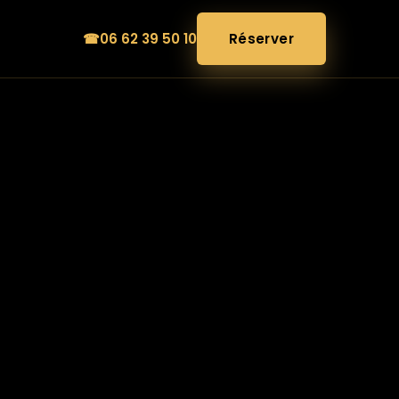
☎
06 62 39 50 10
Réserver