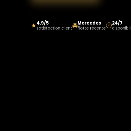
4.9/5
Mercedes
24/7
★
🚘
🕑
satisfaction client
flotte récente
disponibil